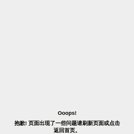
O
O
O
P
S
!
抱
歉
!
页
面
出
现
了
一
些
问
题
请
刷
新
页
面
或
点
击
返
回
首
页
。