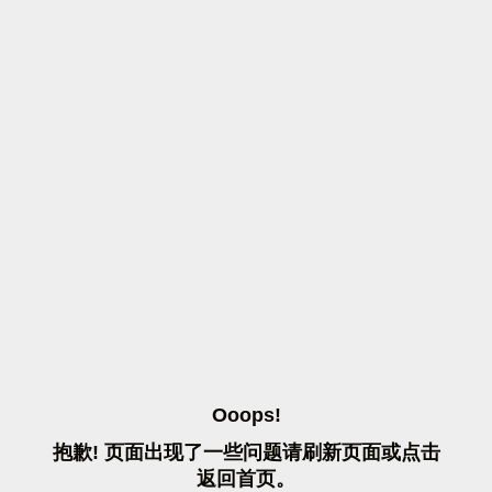
O
O
O
P
S
!
抱
歉
!
页
面
出
现
了
一
些
问
题
请
刷
新
页
面
或
点
击
返
回
首
页
。