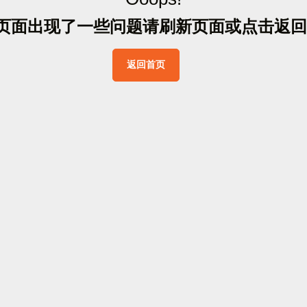
页
面
出
现
了
一
些
问
题
请
刷
新
页
面
或
点
击
返
回
返
回
首
页