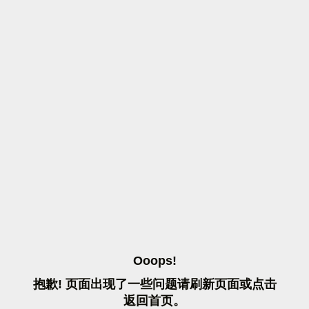
O
O
O
P
S
!
抱
歉
!
页
面
出
现
了
一
些
问
题
请
刷
新
页
面
或
点
击
返
回
首
页
。