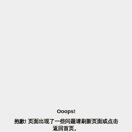
O
O
O
P
S
!
抱
歉
!
页
面
出
现
了
一
些
问
题
请
刷
新
页
面
或
点
击
返
回
首
页
。