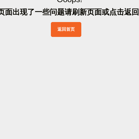
页
面
出
现
了
一
些
问
题
请
刷
新
页
面
或
点
击
返
回
返
回
首
页