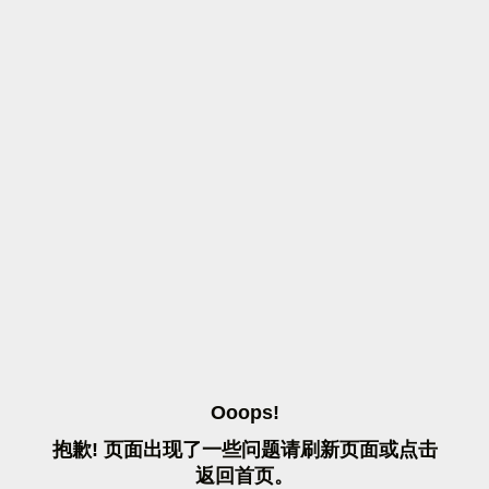
O
O
O
P
S
!
抱
歉
!
页
面
出
现
了
一
些
问
题
请
刷
新
页
面
或
点
击
返
回
首
页
。