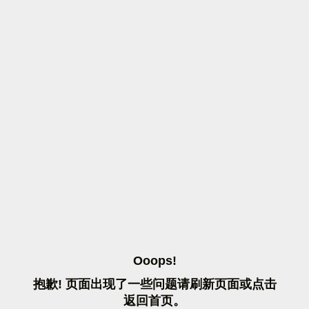
O
O
O
P
S
!
抱
歉
!
页
面
出
现
了
一
些
问
题
请
刷
新
页
面
或
点
击
返
回
首
页
。