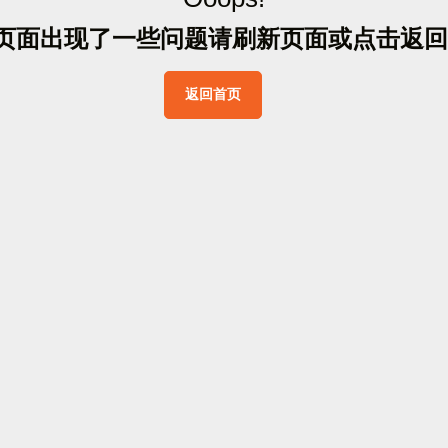
页
面
出
现
了
一
些
问
题
请
刷
新
页
面
或
点
击
返
回
返
回
首
页