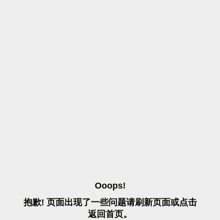
O
O
O
P
S
!
抱
歉
!
页
面
出
现
了
一
些
问
题
请
刷
新
页
面
或
点
击
返
回
首
页
。