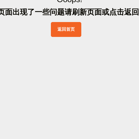
页
面
出
现
了
一
些
问
题
请
刷
新
页
面
或
点
击
返
回
返
回
首
页