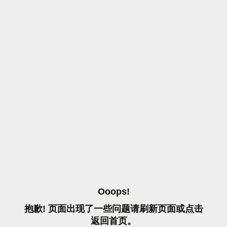
O
O
O
P
S
!
抱
歉
!
页
面
出
现
了
一
些
问
题
请
刷
新
页
面
或
点
击
返
回
首
页
。