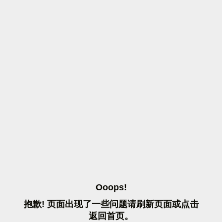
O
O
O
P
S
!
抱
歉
!
页
面
出
现
了
一
些
问
题
请
刷
新
页
面
或
点
击
返
回
首
页
。