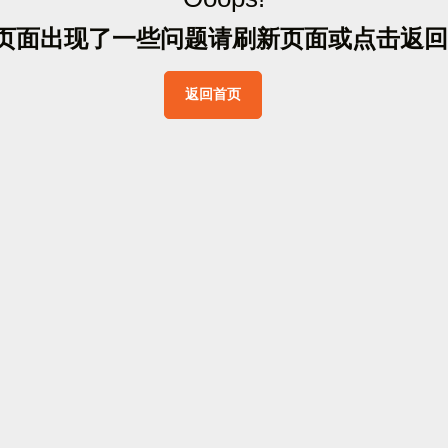
页
面
出
现
了
一
些
问
题
请
刷
新
页
面
或
点
击
返
回
返
回
首
页