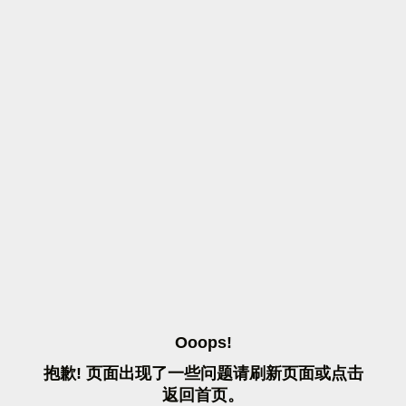
O
O
O
P
S
!
抱
歉
!
页
面
出
现
了
一
些
问
题
请
刷
新
页
面
或
点
击
返
回
首
页
。