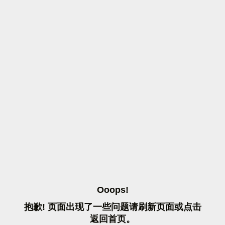
O
O
O
P
S
!
抱
歉
!
页
面
出
现
了
一
些
问
题
请
刷
新
页
面
或
点
击
返
回
首
页
。