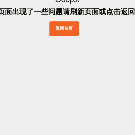
页
面
出
现
了
一
些
问
题
请
刷
新
页
面
或
点
击
返
回
返
回
首
页