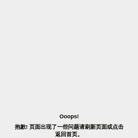
O
O
O
P
S
!
抱
歉
!
页
面
出
现
了
一
些
问
题
请
刷
新
页
面
或
点
击
返
回
首
页
。