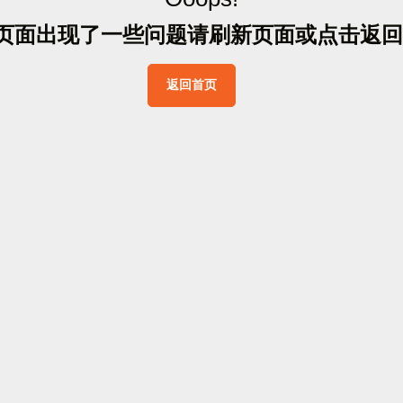
页
面
出
现
了
一
些
问
题
请
刷
新
页
面
或
点
击
返
回
返
回
首
页