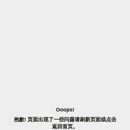
O
O
O
P
S
!
抱
歉
!
页
面
出
现
了
一
些
问
题
请
刷
新
页
面
或
点
击
返
回
首
页
。