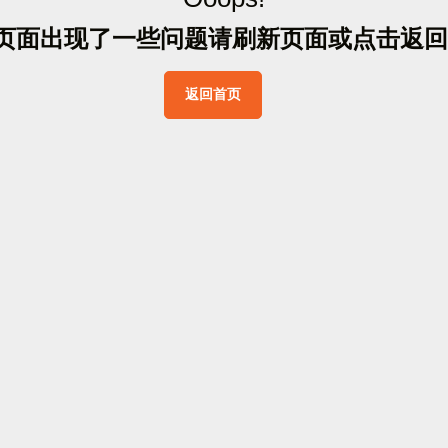
页
面
出
现
了
一
些
问
题
请
刷
新
页
面
或
点
击
返
回
返
回
首
页