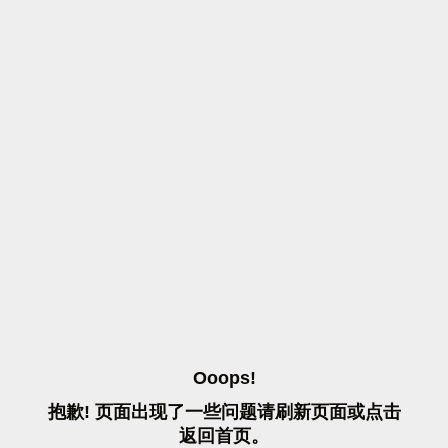
O
O
O
P
S
!
抱
歉
!
页
面
出
现
了
一
些
问
题
请
刷
新
页
面
或
点
击
返
回
首
页
。