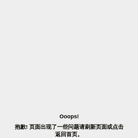
O
O
O
P
S
!
抱
歉
!
页
面
出
现
了
一
些
问
题
请
刷
新
页
面
或
点
击
返
回
首
页
。