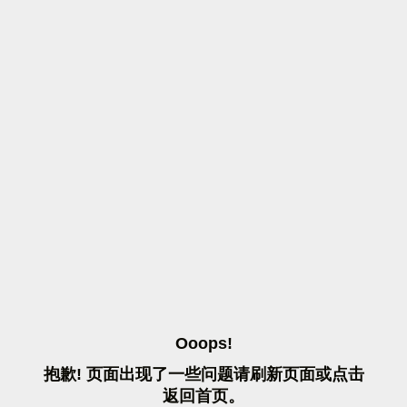
O
O
O
P
S
!
抱
歉
!
页
面
出
现
了
一
些
问
题
请
刷
新
页
面
或
点
击
返
回
首
页
。