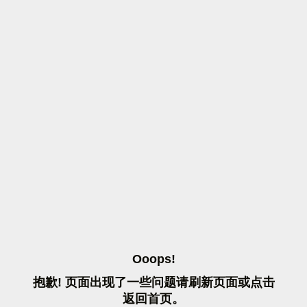
O
O
O
P
S
!
抱
歉
!
页
面
出
现
了
一
些
问
题
请
刷
新
页
面
或
点
击
返
回
首
页
。