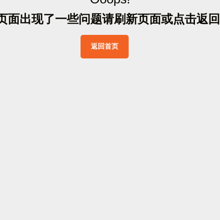
页
面
出
现
了
一
些
问
题
请
刷
新
页
面
或
点
击
返
回
返
回
首
页