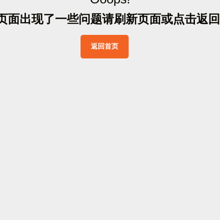
页
面
出
现
了
一
些
问
题
请
刷
新
页
面
或
点
击
返
回
返
回
首
页