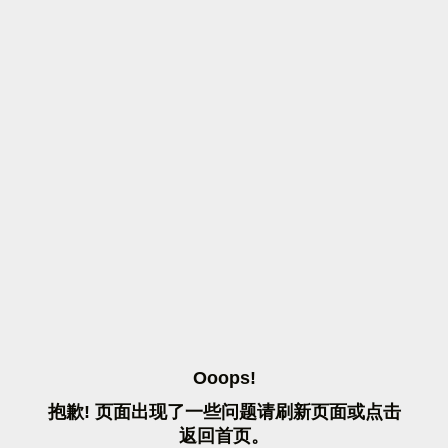
O
O
O
P
S
!
抱
歉
!
页
面
出
现
了
一
些
问
题
请
刷
新
页
面
或
点
击
返
回
首
页
。