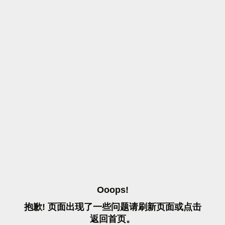
O
O
O
P
S
!
抱
歉
!
页
面
出
现
了
一
些
问
题
请
刷
新
页
面
或
点
击
返
回
首
页
。