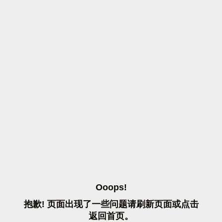
O
O
O
P
S
!
抱
歉
!
页
面
出
现
了
一
些
问
题
请
刷
新
页
面
或
点
击
返
回
首
页
。