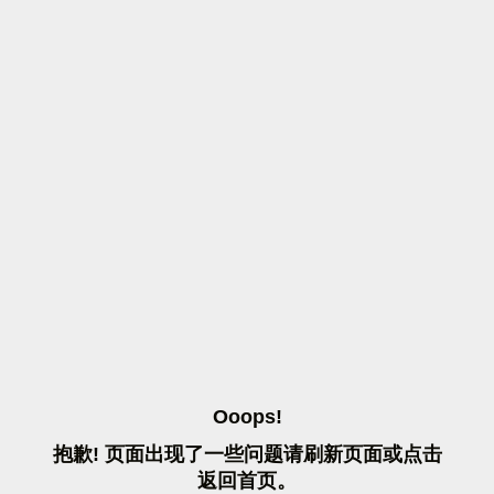
O
O
O
P
S
!
抱
歉
!
页
面
出
现
了
一
些
问
题
请
刷
新
页
面
或
点
击
返
回
首
页
。