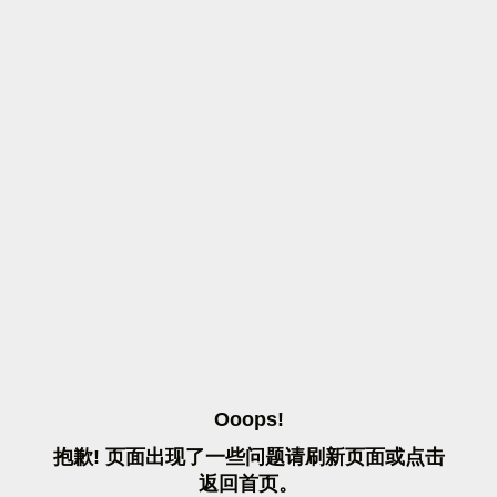
O
O
O
P
S
!
抱
歉
!
页
面
出
现
了
一
些
问
题
请
刷
新
页
面
或
点
击
返
回
首
页
。