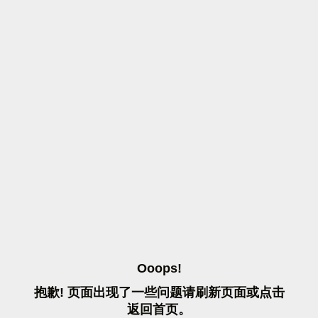
O
O
O
P
S
!
抱
歉
!
页
面
出
现
了
一
些
问
题
请
刷
新
页
面
或
点
击
返
回
首
页
。