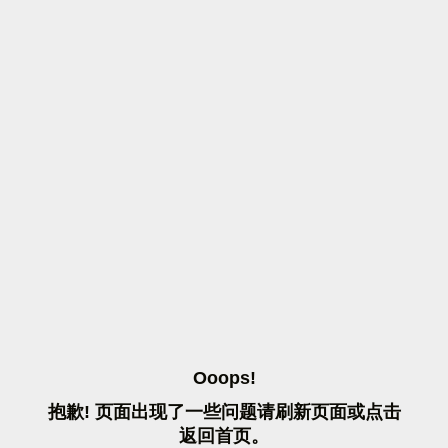
O
O
O
P
S
!
抱
歉
!
页
面
出
现
了
一
些
问
题
请
刷
新
页
面
或
点
击
返
回
首
页
。