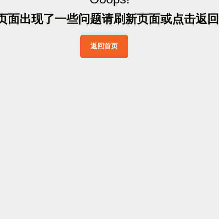
页
面
出
现
了
一
些
问
题
请
刷
新
页
面
或
点
击
返
回
返
回
首
页