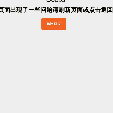
页
面
出
现
了
一
些
问
题
请
刷
新
页
面
或
点
击
返
回
返
回
首
页