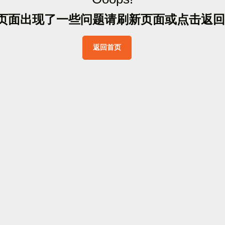
页
面
出
现
了
一
些
问
题
请
刷
新
页
面
或
点
击
返
回
返
回
首
页