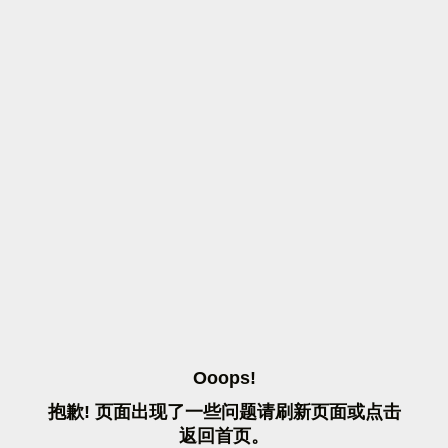
O
O
O
P
S
!
抱
歉
!
页
面
出
现
了
一
些
问
题
请
刷
新
页
面
或
点
击
返
回
首
页
。