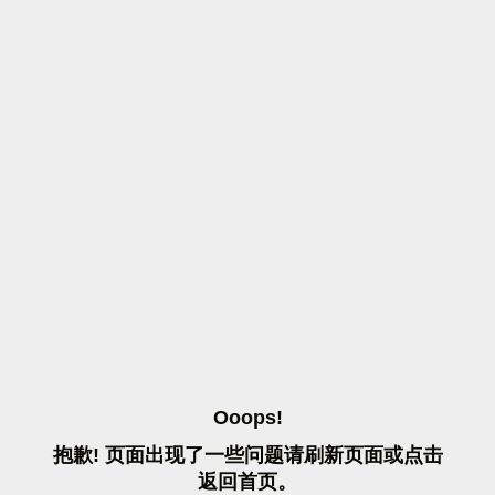
O
O
O
P
S
!
抱
歉
!
页
面
出
现
了
一
些
问
题
请
刷
新
页
面
或
点
击
返
回
首
页
。