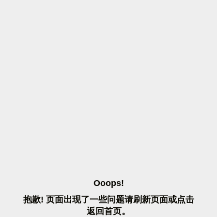
O
O
O
P
S
!
抱
歉
!
页
面
出
现
了
一
些
问
题
请
刷
新
页
面
或
点
击
返
回
首
页
。