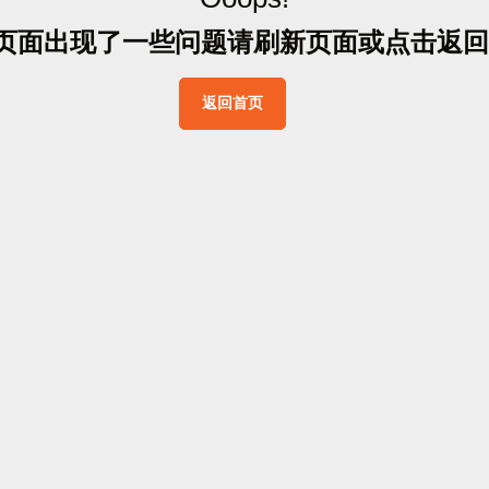
页
面
出
现
了
一
些
问
题
请
刷
新
页
面
或
点
击
返
回
返
回
首
页