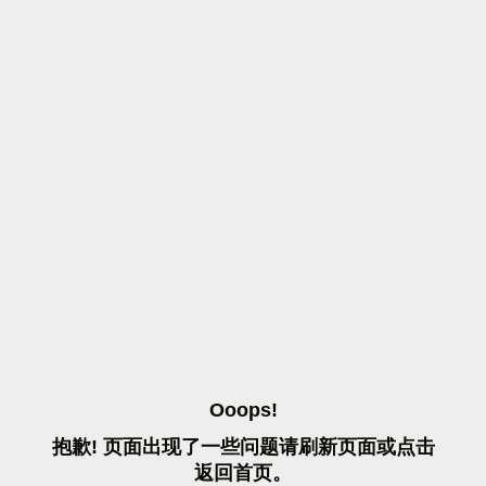
O
O
O
P
S
!
抱
歉
!
页
面
出
现
了
一
些
问
题
请
刷
新
页
面
或
点
击
返
回
首
页
。