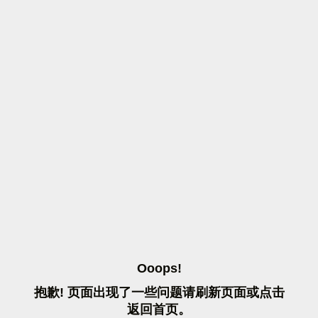
O
O
O
P
S
!
抱
歉
!
页
面
出
现
了
一
些
问
题
请
刷
新
页
面
或
点
击
返
回
首
页
。