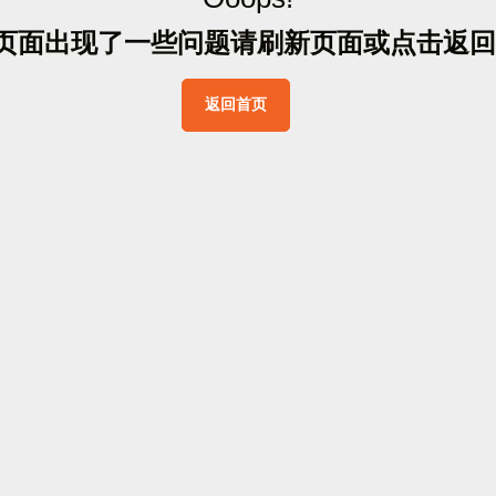
页
面
出
现
了
一
些
问
题
请
刷
新
页
面
或
点
击
返
回
返
回
首
页