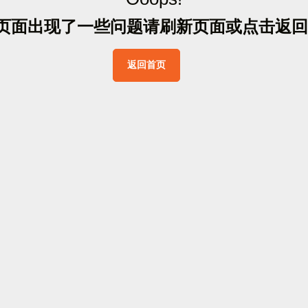
页
面
出
现
了
一
些
问
题
请
刷
新
页
面
或
点
击
返
回
返
回
首
页