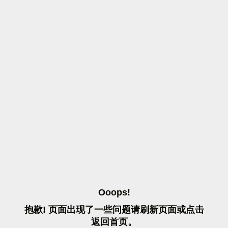
O
O
O
P
S
!
抱
歉
!
页
面
出
现
了
一
些
问
题
请
刷
新
页
面
或
点
击
返
回
首
页
。