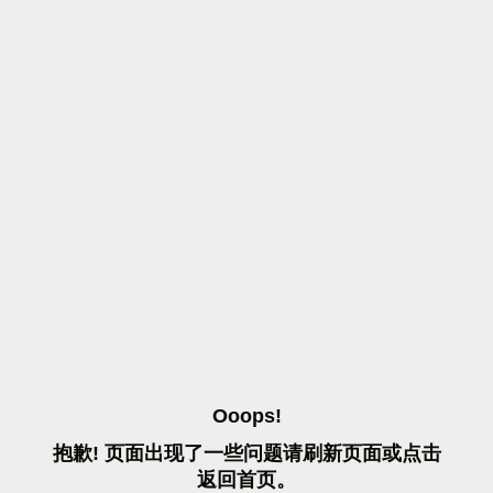
O
O
O
P
S
!
抱
歉
!
页
面
出
现
了
一
些
问
题
请
刷
新
页
面
或
点
击
返
回
首
页
。