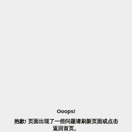
O
O
O
P
S
!
抱
歉
!
页
面
出
现
了
一
些
问
题
请
刷
新
页
面
或
点
击
返
回
首
页
。