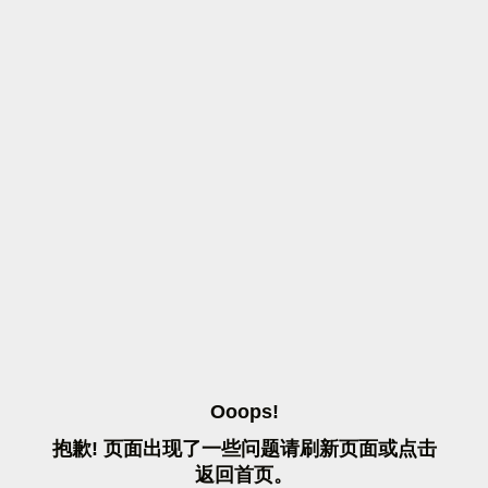
O
O
O
P
S
!
抱
歉
!
页
面
出
现
了
一
些
问
题
请
刷
新
页
面
或
点
击
返
回
首
页
。