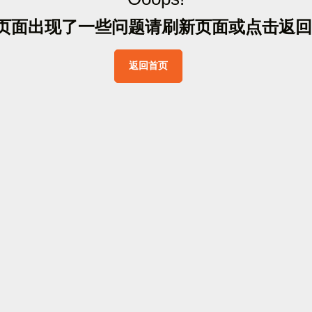
页
面
出
现
了
一
些
问
题
请
刷
新
页
面
或
点
击
返
回
返
回
首
页